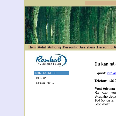
Hem
Avtal
Anhörig
Personlig Assistans
Personlig A
Du kan nå 
E-post
:
info@
KONTAKTA OSS
Bli Kund
Telefon
: +46 
Skicka Din CV
Post Adress:
RamKab Inve
Skagafjordsgat
164 55 Kista
Stockholm