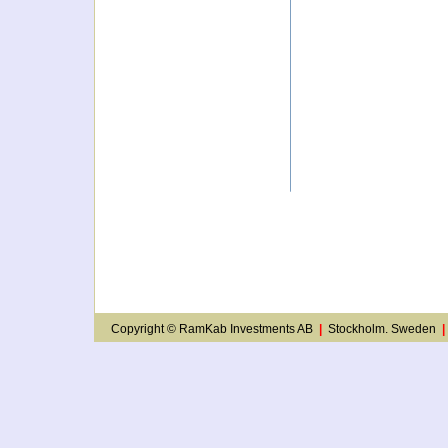
Copyright © RamKab Investments AB
|
Stockholm. Sweden
|