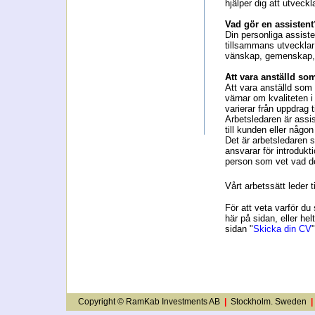
hjälper dig att utveckla
Vad gör en assistent
Din personliga assiste
tillsammans utveckla
vänskap, gemenskap,
Att vara anställd so
Att vara anställd som
värnar om kvaliteten 
varierar från uppdrag 
Arbetsledaren är assi
till kunden eller någo
Det är arbetsledaren 
ansvarar för introduk
person som vet vad de
Vårt arbetssätt leder 
För att veta varför d
här på sidan, eller he
sidan "
Skicka din CV
Copyright © RamKab Investments AB
|
Stockholm. Sweden
|