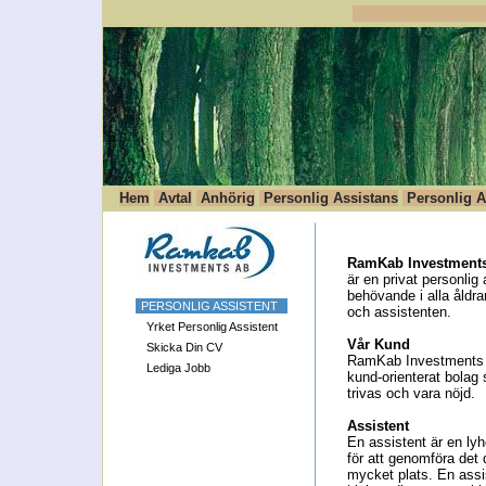
Hem
Avtal
Anhörig
Personlig Assistans
Personlig A
RamKab Investments
är en privat personlig
behövande i alla åldra
PERSONLIG ASSISTENT
och assistenten.
Yrket Personlig Assistent
Vår Kund
Skicka Din CV
RamKab Investments A
Lediga Jobb
kund-orienterat bolag 
trivas och vara nöjd.
Assistent
En assistent är en ly
för att genomföra det d
mycket plats. En assis